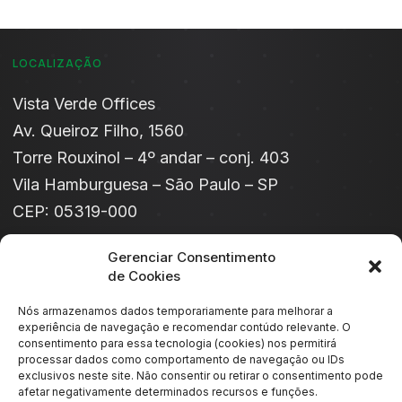
LOCALIZAÇÃO
Vista Verde Offices​
Av. Queiroz Filho, 1560
Torre Rouxinol – 4º andar – conj. 403
Vila Hamburguesa – São Paulo – SP
CEP: 05319-000
Gerenciar Consentimento
CONTATO
de Cookies
(11) 99954-5038
Nós armazenamos dados temporariamente para melhorar a
experiência de navegação e recomendar contúdo relevante. O
EMAIL
consentimento para essa tecnologia (cookies) nos permitirá
processar dados como comportamento de navegação ou IDs
exclusivos neste site. Não consentir ou retirar o consentimento pode
contato@winperfil.com.br
afetar negativamente determinados recursos e funções.